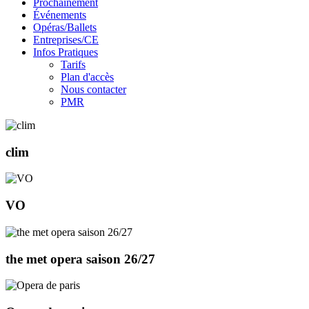
Prochainement
Événements
Opéras/Ballets
Entreprises/CE
Infos Pratiques
Tarifs
Plan d'accès
Nous contacter
PMR
clim
VO
the met opera saison 26/27