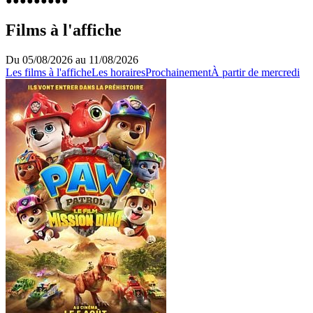
●︎
●︎
●︎
●︎
●︎
●︎
●︎
●︎
●︎
Films à l'affiche
Du 05/08/2026 au 11/08/2026
Les films à l'affiche
Les horaires
Prochainement
À partir de mercredi