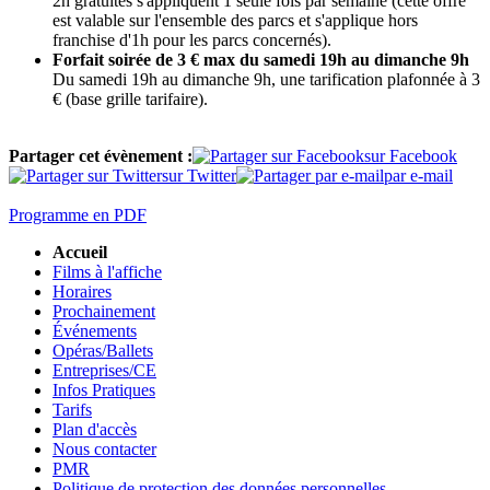
2h gratuites s'appliquent 1 seule fois par semaine (cette offre
est valable sur l'ensemble des parcs et s'applique hors
franchise d'1h pour les parcs concernés).
Forfait soirée de 3 € max du samedi 19h au dimanche 9h
Du samedi 19h au dimanche 9h, une tarification plafonnée à 3
€ (base grille tarifaire).
Partager cet évènement :
sur Facebook
sur Twitter
par e-mail
Programme en PDF
Accueil
Films à l'affiche
Horaires
Prochainement
Événements
Opéras/Ballets
Entreprises/CE
Infos Pratiques
Tarifs
Plan d'accès
Nous contacter
PMR
Politique de protection des données personnelles